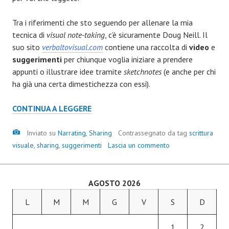
Tra i riferimenti che sto seguendo per allenare la mia
tecnica di
visual note-taking
, c’è sicuramente Doug Neill. Il
suo sito
verbaltovisual.com
contiene una raccolta di
video
e
suggerimenti
per chiunque voglia iniziare a prendere
appunti o illustrare idee tramite
sketchnotes
(e anche per chi
ha già una certa dimestichezza con essi).
CONTINUA A LEGGERE
Inviato su
Narrating
,
Sharing
Contrassegnato da tag
scrittura
visuale
,
sharing
,
suggerimenti
Lascia un commento
AGOSTO 2026
L
M
M
G
V
S
D
1
2