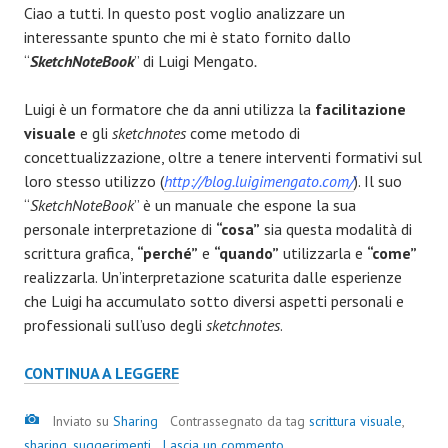
Ciao a tutti. In questo post voglio analizzare un
interessante spunto che mi è stato fornito dallo
“
SketchNoteBook
” di Luigi Mengato
.
Luigi è un formatore che da anni utilizza la
facilitazione
visuale
e gli
sketchnotes
come metodo di
concettualizzazione, oltre a tenere interventi formativi sul
loro stesso utilizzo (
http://blog.luigimengato.com/
). Il suo
“
SketchNoteBook
” è un manuale che espone la sua
personale interpretazione di
“cosa”
sia questa modalità di
scrittura grafica,
“perché”
e
“quando”
utilizzarla e
“come”
realizzarla. Un’interpretazione scaturita dalle esperienze
che Luigi ha accumulato sotto diversi aspetti personali e
professionali sull’uso degli
sketchnotes
.
CONTINUA A LEGGERE
Inviato su
Sharing
Contrassegnato da tag
scrittura visuale
,
sharing
,
suggerimenti
Lascia un commento