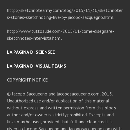
http://sketchnotearmy.com/blog/2015/11/30/sketchnoter
s-stories-sketchnoting-live-by-jacopo-sacquegno.html
http://www.tuttoslide.com/2015/11/come-disegnare-
sketchnotes-intervista.html
LA PAGINA DI SCIENSEE
LA PAGINA DI VISUAL TEAMS
COPYRIGHT NOTICE
© Jacopo Sacquegno and jacoposacquegno.com, 2015.
Unauthorized use and/or duplication of this material
without express and written permission from this blog’s
author and/or owner is strictly prohibited. Excerpts and
links may be used, provided that full and clear credit is
given to Jacopo Sacquegno and jacoposacquegno.com with