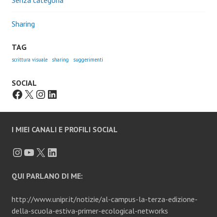
Sharing
TAG
scrittura visuale
sharing
suggerimenti
SOCIAL
I MIEI CANALI E PROFILI SOCIAL
QUI PARLANO DI ME:
http://www.unipr.it/notizie/al-campus-la-terza-edizione-
della-scuola-estiva-primer-ecological-networks